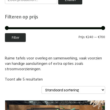
Zoeken
naar:
Filteren op prijs
Min
Max
Prijs:
€240
—
€700
Filter
prij
prij
Ruime tafels voor overleg en samenwerking, vaak voorzien
van handige aansluitingen of extra opties zoals
stroomvoorzieningen.
Toont alle 5 resultaten