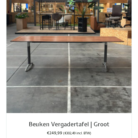
Beuken Vergadertafel | Groot
€
249,99
(
€
302,49
incl. BTW)