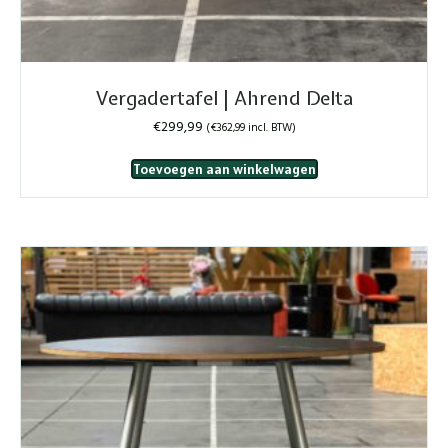
Vergadertafel | Ahrend Delta
€
299,99
(
€
362,99
incl. BTW)
Toevoegen aan winkelwagen