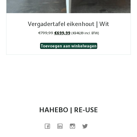
Vergadertafel eikenhout | Wit
Oorspronkelijke
Huidige
€
799,99
€
699,99
(
€
846,99
incl. BTW)
prijs
prijs
was:
is:
Toevoegen aan winkelwagen
€799,99.
€699,99.
HAHEBO | RE-USE