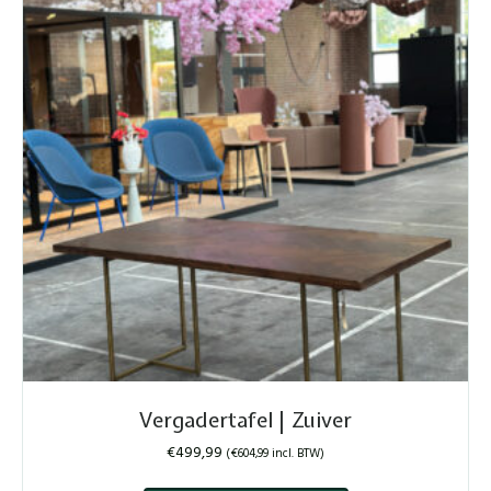
Vergadertafel | Zuiver
€
499,99
(
€
604,99
incl. BTW)