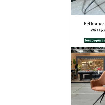
Eetkamer 
€
19,99
(
€
2
Toevoegen aa