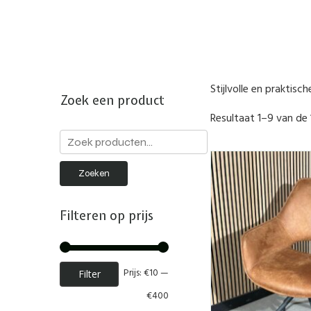
Stijlvolle en praktisc
Zoek een product
Resultaat 1–9 van de
Zoeken
naar:
Zoeken
Filteren op prijs
Min.
Max.
Prijs:
€10
—
Filter
prijs
prijs
€400