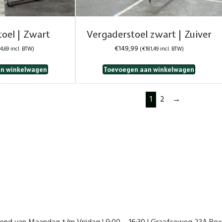
oel | Zwart
Vergaderstoel zwart | Zuiver
€
149,99
4,69
incl. BTW)
(
€
181,49
incl. BTW)
n winkelwagen
Toevoegen aan winkelwagen
1
2
→