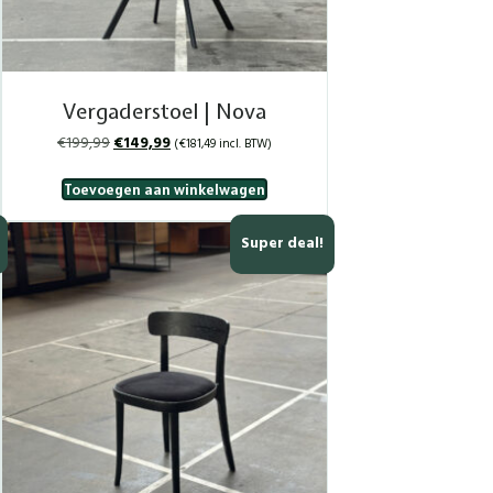
Vergaderstoel | Nova
Oorspronkelijke
Huidige
€
199,99
€
149,99
(
€
181,49
incl. BTW)
prijs
prijs
was:
is:
Toevoegen aan winkelwagen
€199,99.
€149,99.
Super deal!