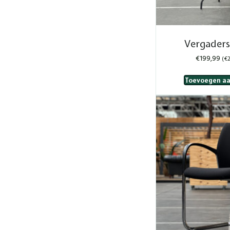
Vergaders
€
199,99
(
€
2
Toevoegen aa