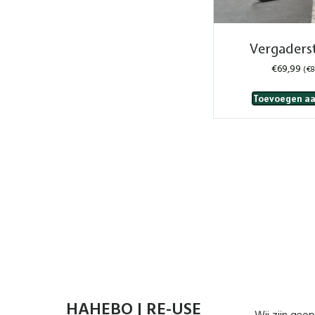
Vergaderst
€
69,99
(
€
8
Toevoegen aa
HAHEBO | RE-USE