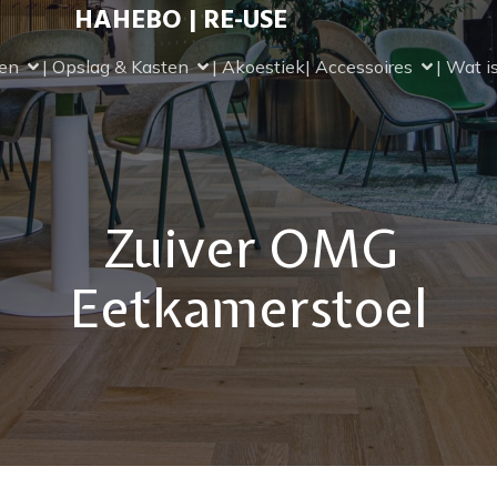
HAHEBO | RE-USE
len
| Opslag & Kasten
| Akoestiek
| Accessoires
| Wat i
Zuiver OMG
Eetkamerstoel