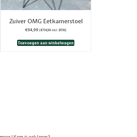
Zuiver OMG Eetkamerstoel
€
94,99
(
€
114,94
incl. BTW)
Toevoegen aan winkelwagen