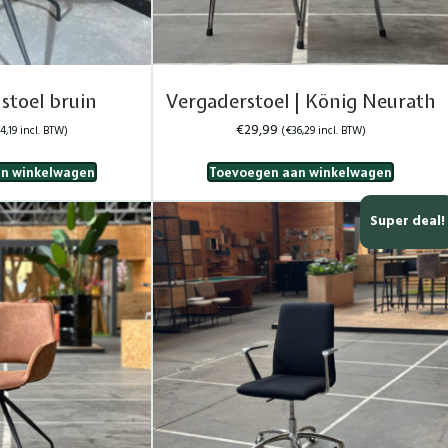
stoel bruin
Vergaderstoel | König Neurath
€
29,99
4,19
incl. BTW)
(
€
36,29
incl. BTW)
n winkelwagen
Toevoegen aan winkelwagen
Super deal!