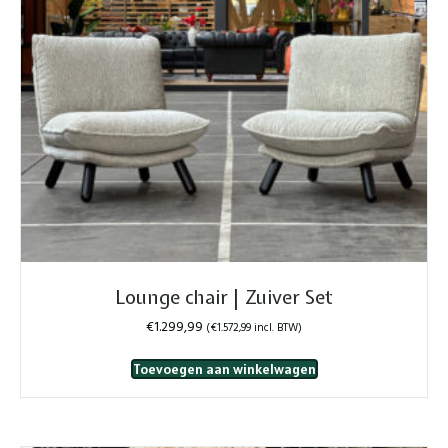
Lounge chair | Zuiver Set
€
1.299,99
(
€
1.572,99
incl. BTW)
Toevoegen aan winkelwagen