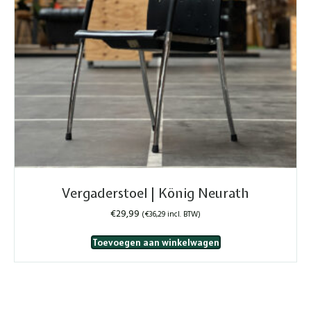
Vergaderstoel | König Neurath
€
29,99
(
€
36,29
incl. BTW)
Toevoegen aan winkelwagen