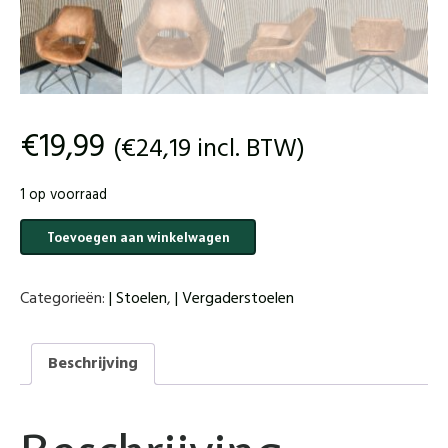
€
19,99
(
€
24,19
incl. BTW)
1 op voorraad
Eetkamer
Toevoegen aan winkelwagen
stoel
bruin
aantal
Categorieën:
| Stoelen
,
| Vergaderstoelen
Beschrijving